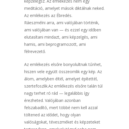
képzelegsz. Az emlékezés nem egy
meditáció, amelyet mások diktálnak neked.
Az emlékezés az Ébredés.
Ráeszmélni arra, ami valójában történik,
ami valójában van — és ezzel egy időben
elutasítani mindazt, ami képzelgés, ami
hamis, ami beprogramozott, ami
félrevezető.
Az emlékezés elsőre bonyolultnak tűnhet,
hiszen vele együtt összeomlik egy kép. Az
álom, amelyben éltél, amelyet építettél,
szertefoszlik.Az emlékezés elsőre talán túl
nagy terhet ró rád — legalábbis így
érezheted. Valójában azonban
felszabadító, mert többé nem kell azzal
töltened az idődet, hogy olyan
valóságokat, téveszméket és képzeteket