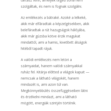
tartasz fenn, amelyek téged soha nem
szolgáltak, és nem is fognak szolgálni.
Az emlékezés a bátraké. Azoké a lelkeké,
akik már elfáradtak a képzelgésekben, akik
belefáradtak a rút hazugságok hálójába,
akik már gúzsba kötve érzik magukat
mindattól, ami a hamis, kivetített álságok
hitéből tapadt rájuk.
A valódi emlékezés nem letöri a
szárnyaidat, hanem valódi szárnyakkal
ruház fel. Kitárja előtted a világok kapuit —
nemcsak a látható világokét, hanem
mindazét is, ami azon túl van.
Megkönnyebbülés összefüggéseiben látni
és érzékelni mindazt, ami a látható
mögött, energiák szintjén történik.