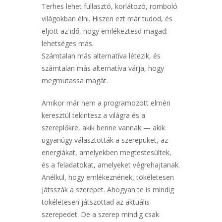
Terhes lehet fullasztó, korlátozó, romboló
világokban élni. Hiszen ezt már tudod, és
eljött az idő, hogy emlékeztesd magad:
lehetséges más.
Számtalan más alternatíva létezik, és
számtalan más alternatíva várja, hogy
megmutassa magát.
Amikor már nem a programozott elmén
keresztül tekintesz a világra és a
szereplőkre, akik benne vannak — akik
ugyanúgy választották a szerepüket, az
energiákat, amelyekben megtestesültek,
és a feladatokat, amelyeket végrehajtanak.
Anélkül, hogy emlékeznének, tökéletesen
játsszák a szerepet. Ahogyan te is mindig
tökéletesen játszottad az aktuális
szerepedet. De a szerep mindig csak