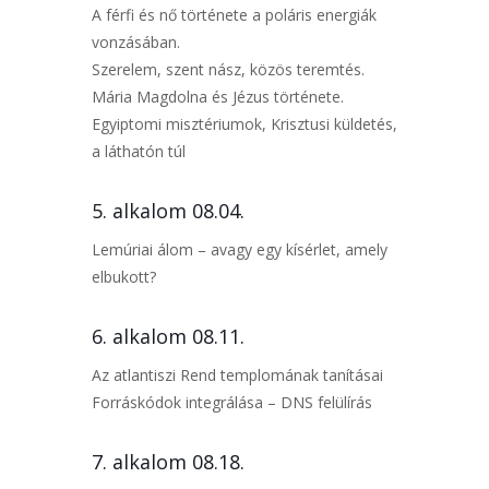
A férfi és nő története a poláris energiák
vonzásában.
Szerelem, szent nász, közös teremtés.
Mária Magdolna és Jézus története.
Egyiptomi misztériumok, Krisztusi küldetés,
a láthatón túl
5. alkalom 08.04.
Lemúriai álom – avagy egy kísérlet, amely
elbukott?
6. alkalom 08.11.
Az atlantiszi Rend templomának tanításai
Forráskódok integrálása – DNS felülírás
7. alkalom 08.18.