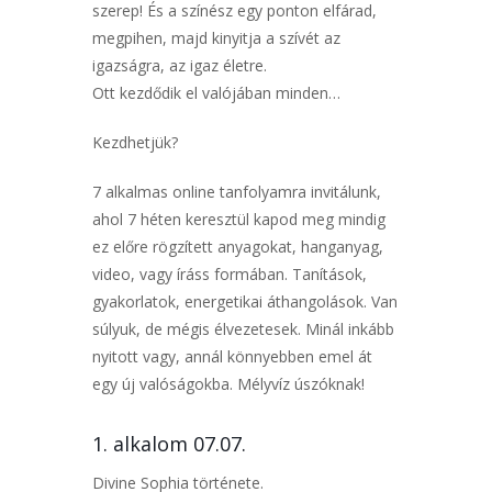
szerep! És a színész egy ponton elfárad,
megpihen, majd kinyitja a szívét az
igazságra, az igaz életre.
Ott kezdődik el valójában minden…
Kezdhetjük?
7 alkalmas online tanfolyamra invitálunk,
ahol 7 héten keresztül kapod meg mindig
ez előre rögzített anyagokat, hanganyag,
video, vagy íráss formában. Tanítások,
gyakorlatok, energetikai áthangolások. Van
súlyuk, de mégis élvezetesek. Minál inkább
nyitott vagy, annál könnyebben emel át
egy új valóságokba. Mélyvíz úszóknak!
1. alkalom 07.07.
Divine Sophia története.