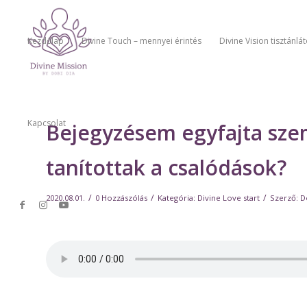
Kezdőlap
Divine Touch – mennyei érintés
Divine Vision tisztánlá
Kapcsolat
Bejegyzésem egyfajta sze
tanítottak a csalódások?
/
/
/
2020.08.01.
0 Hozzászólás
Kategória:
Divine Love start
Szerző:
D