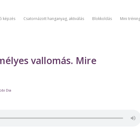
tó képzés
Csatornázott hanganyag, aktiválás
Blokkoldás
Mini trénin
mélyes vallomás. Mire
obi Dia