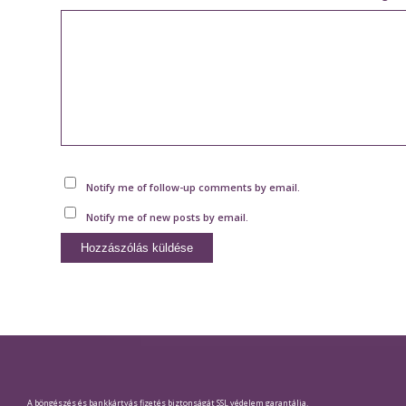
Notify me of follow-up comments by email.
Notify me of new posts by email.
A böngészés és bankkártyás fizetés biztonságát SSL védelem garantálja.