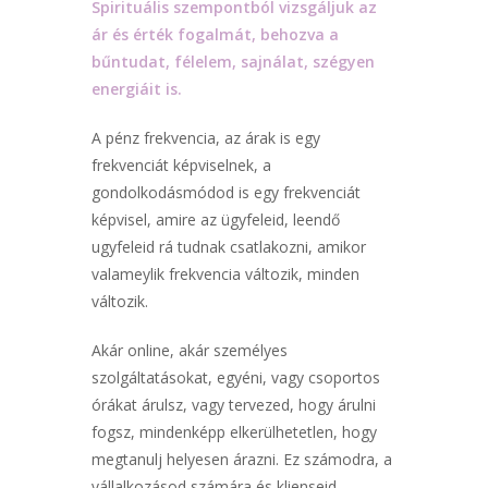
Spirituális szempontból vizsgáljuk az
ár és érték fogalmát, behozva a
bűntudat, félelem, sajnálat, szégyen
energiáit is.
A pénz frekvencia, az árak is egy
frekvenciát képviselnek, a
gondolkodásmódod is egy frekvenciát
képvisel, amire az ügyfeleid, leendő
ugyfeleid rá tudnak csatlakozni, amikor
valameylik frekvencia változik, minden
változik.
Akár online, akár személyes
szolgáltatásokat, egyéni, vagy csoportos
órákat árulsz, vagy tervezed, hogy árulni
fogsz, mindenképp elkerülhetetlen, hogy
megtanulj helyesen árazni. Ez számodra, a
vállalkozásod számára és klienseid