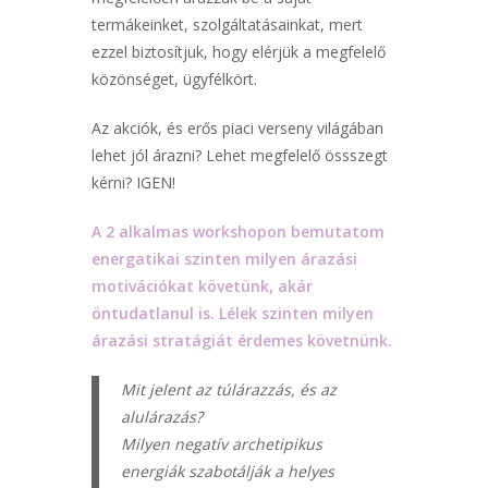
termákeinket, szolgáltatásainkat, mert
ezzel biztosítjuk, hogy elérjük a megfelelő
közönséget, ügyfélkört.
Az akciók, és erős piaci verseny világában
lehet jól árazni? Lehet megfelelő össszegt
kérni? IGEN!
A 2 alkalmas workshopon bemutatom
energatikai szinten milyen árazási
motivációkat követünk, akár
öntudatlanul is. Lélek szinten milyen
árazási stratágiát érdemes követnünk.
Mit jelent az túlárazzás, és az
alulárazás?
Milyen negatív archetipikus
energiák szabotálják a helyes