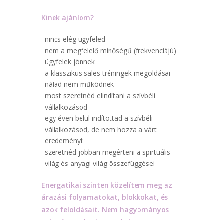
Kinek ajánlom?
nincs elég ügyfeled
nem a megfelelő minőségű (frekvenciájú)
ügyfelek jönnek
a klasszikus sales tréningek megoldásai
nálad nem működnek
most szeretnéd elindítani a szívbéli
vállalkozásod
egy éven belül indítottad a szívbéli
vállalkozásod, de nem hozza a várt
eredeményt
szeretnéd jobban megérteni a spirtuális
világ és anyagi világ összefüggései
Energatikai szinten közelítem meg az
árazási folyamatokat, blokkokat, és
azok feloldásait. Nem hagyományos