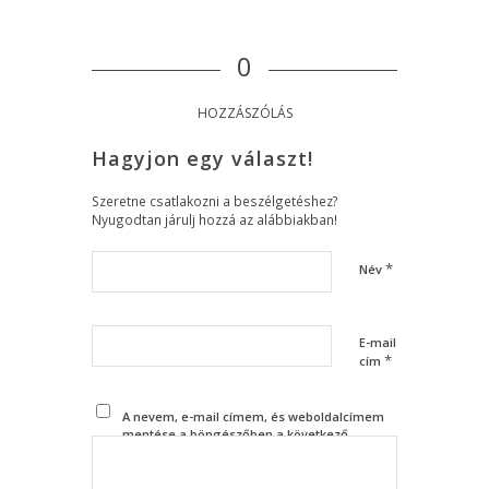
0
HOZZÁSZÓLÁS
Hagyjon egy választ!
Szeretne csatlakozni a beszélgetéshez?
Nyugodtan járulj hozzá az alábbiakban!
*
Név
E-mail
*
cím
A nevem, e-mail címem, és weboldalcímem
mentése a böngészőben a következő
hozzászólásomhoz.