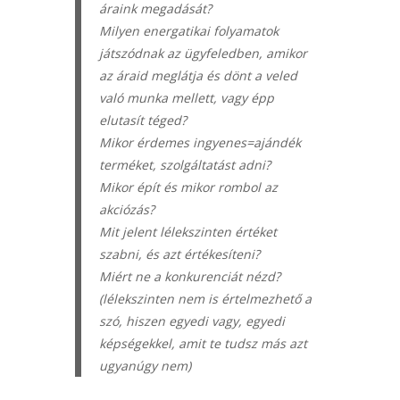
áraink megadását?
Milyen energatikai folyamatok
játszódnak az ügyfeledben, amikor
az áraid meglátja és dönt a veled
való munka mellett, vagy épp
elutasít téged?
Mikor érdemes ingyenes=ajándék
terméket, szolgáltatást adni?
Mikor épít és mikor rombol az
akciózás?
Mit jelent lélekszinten értéket
szabni, és azt értékesíteni?
Miért ne a konkurenciát nézd?
(lélekszinten nem is értelmezhető a
szó, hiszen egyedi vagy, egyedi
képségekkel, amit te tudsz más azt
ugyanúgy nem)